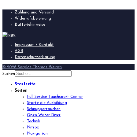
Zahlung und Versand
Widerrufsbelehrung
Batteriehinweise
Impressum / Kontakt
AGB
Datenschutzerklärung
© 2026 Sorglos Thomas Weirich
Suchen
Startseite
Seiten
Full Service Tauchsport Center
Starte die Ausbildung
Schnuppertauchen
Open Water Diver
Technik
Nitrox
Navigation