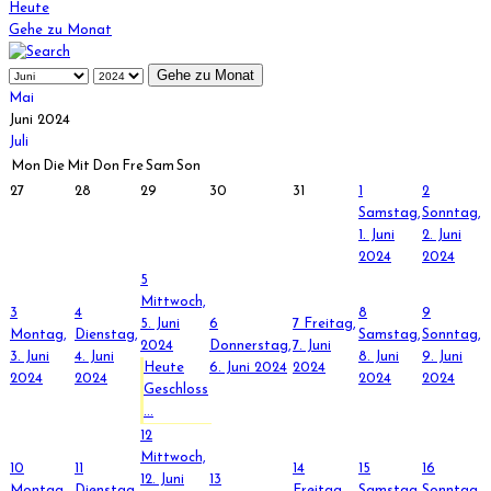
Heute
Gehe zu Monat
Gehe zu Monat
Mai
Juni 2024
Juli
Mon
Die
Mit
Don
Fre
Sam
Son
27
28
29
30
31
1
2
Samstag,
Sonntag,
1. Juni
2. Juni
2024
2024
5
Mittwoch,
3
4
8
9
5. Juni
6
7
Freitag,
Montag,
Dienstag,
Samstag,
Sonntag,
2024
Donnerstag,
7. Juni
3. Juni
4. Juni
8. Juni
9. Juni
Heute
6. Juni 2024
2024
2024
2024
2024
2024
Geschloss
...
12
Mittwoch,
10
11
14
15
16
12. Juni
13
Montag,
Dienstag,
Freitag,
Samstag,
Sonntag,