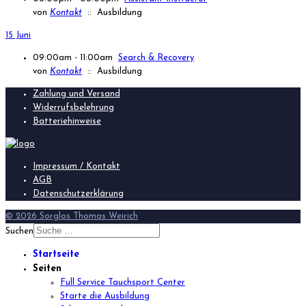
von
Kontakt
:: Ausbildung
15 Juni
09:00am - 11:00am
Search & Recovery
von
Kontakt
:: Ausbildung
Zahlung und Versand
Widerrufsbelehrung
Batteriehinweise
Impressum / Kontakt
AGB
Datenschutzerklärung
© 2026 Sorglos Thomas Weirich
Suchen
Startseite
Seiten
Full Service Tauchsport Center
Starte die Ausbildung