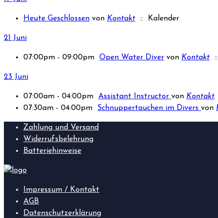
Heute Geschlossen
von
Kontakt
:: Kalender
21 Juni
07:00pm - 09:00pm
Open Water Diver
von
Kontakt
::
23 Juni
07:00am - 04:00pm
Assistant Instructor
von
Kontakt
07:30am - 04:00pm
Schnuppertauchen im Divers
von
Zahlung und Versand
Widerrufsbelehrung
Batteriehinweise
Impressum / Kontakt
AGB
Datenschutzerklärung