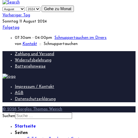
Gehe zu Monat
Vorheriger Tag
Sonntag 11 August 2024
Folgetag
07:30am - 04:00pm
Schnuppertauchen im Divers
von
Kontakt
:: Schnuppertauchen
Zahlung und Versand
Widerrufsbelehrung
Batteriehinweise
Impressum / Kontakt
AGB
Datenschutzerklärung
© 2026 Sorglos Thomas Weirich
Suchen
Startseite
Seiten