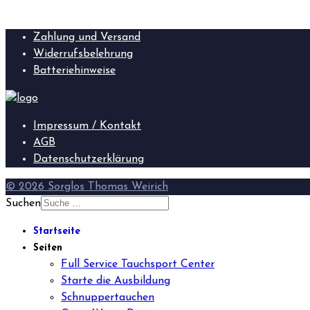
Zahlung und Versand
Widerrufsbelehrung
Batteriehinweise
Impressum / Kontakt
AGB
Datenschutzerklärung
© 2026 Sorglos Thomas Weirich
Suchen
Startseite
Seiten
Full Service Tauchsport Center
Starte die Ausbildung
Schnuppertauchen