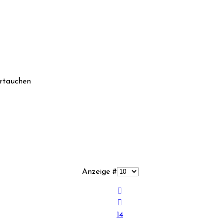
rtauchen
Anzeige #
14