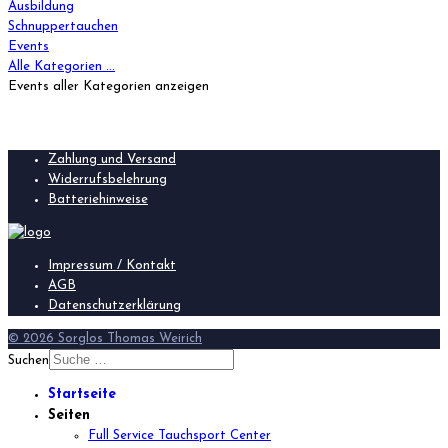
Ausbildung
Schnuppertauchen
Events
Alle Kategorien ...
Events aller Kategorien anzeigen
Zahlung und Versand
Widerrufsbelehrung
Batteriehinweise
Impressum / Kontakt
AGB
Datenschutzerklärung
© 2026 Sorglos Thomas Weirich
Suchen
Startseite
Seiten
Full Service Tauchsport Center