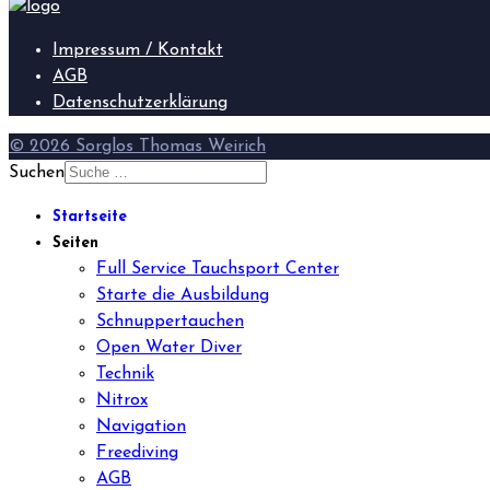
Impressum / Kontakt
AGB
Datenschutzerklärung
© 2026 Sorglos Thomas Weirich
Suchen
Startseite
Seiten
Full Service Tauchsport Center
Starte die Ausbildung
Schnuppertauchen
Open Water Diver
Technik
Nitrox
Navigation
Freediving
AGB