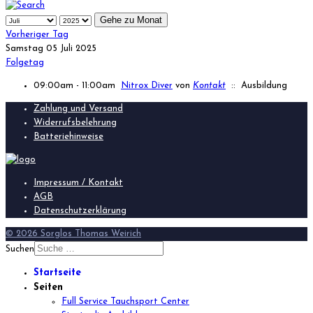
Gehe zu Monat
Vorheriger Tag
Samstag 05 Juli 2025
Folgetag
09:00am - 11:00am
Nitrox Diver
von
Kontakt
:: Ausbildung
Zahlung und Versand
Widerrufsbelehrung
Batteriehinweise
Impressum / Kontakt
AGB
Datenschutzerklärung
© 2026 Sorglos Thomas Weirich
Suchen
Startseite
Seiten
Full Service Tauchsport Center