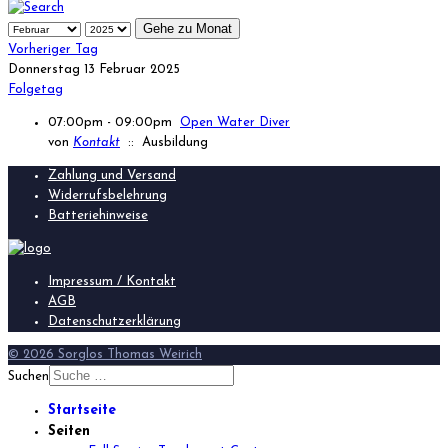
Gehe zu Monat
Vorheriger Tag
Donnerstag 13 Februar 2025
Folgetag
07:00pm - 09:00pm
Open Water Diver
von
Kontakt
:: Ausbildung
Zahlung und Versand
Widerrufsbelehrung
Batteriehinweise
Impressum / Kontakt
AGB
Datenschutzerklärung
© 2026 Sorglos Thomas Weirich
Suchen
Startseite
Seiten