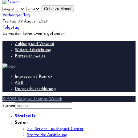
Gehe zu Monat
Vorheriger Tag
Freitag 09 August 2024
Folgetag
Es wurden keine Events gefunden
Zahlung und Versand
Widerrufsbelehrung
Batteriehinweise
Impressum / Kontakt
AGB
Datenschutzerklärung
© 2026 Sorglos Thomas Weirich
Suchen
Startseite
Seiten
Full Service Tauchsport Center
Starte die Ausbildung