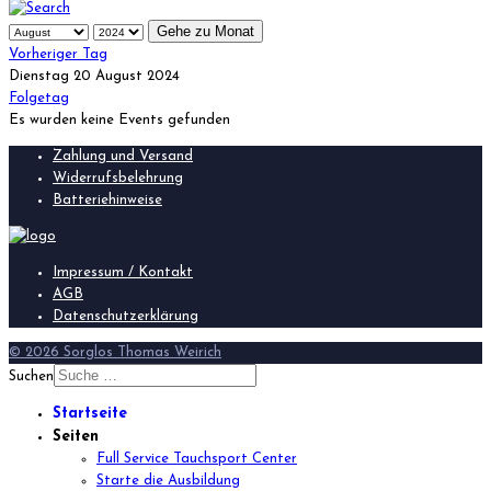
Gehe zu Monat
Vorheriger Tag
Dienstag 20 August 2024
Folgetag
Es wurden keine Events gefunden
Zahlung und Versand
Widerrufsbelehrung
Batteriehinweise
Impressum / Kontakt
AGB
Datenschutzerklärung
© 2026 Sorglos Thomas Weirich
Suchen
Startseite
Seiten
Full Service Tauchsport Center
Starte die Ausbildung