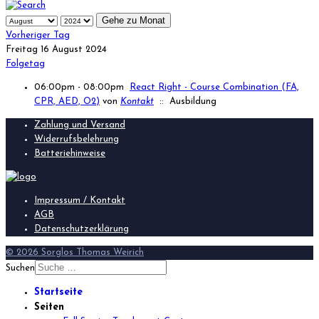
Gehe zu Monat
Vorheriger Tag
Freitag 16 August 2024
Folgetag
06:00pm - 08:00pm
React Right - Course Combination (FA,
CPR, AED, O2)
von
Kontakt
:: Ausbildung
Zahlung und Versand
Widerrufsbelehrung
Batteriehinweise
Impressum / Kontakt
AGB
Datenschutzerklärung
© 2026 Sorglos Thomas Weirich
Suchen
Startseite
Seiten