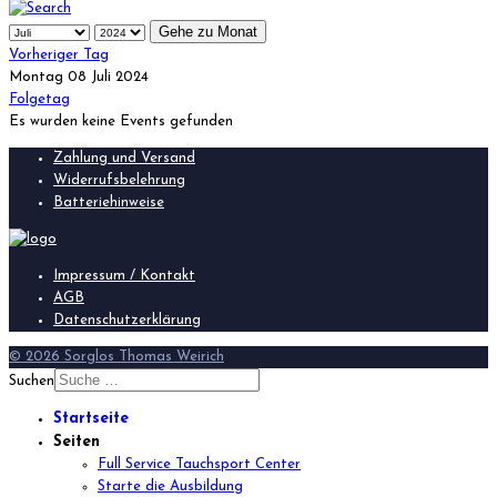
Gehe zu Monat
Vorheriger Tag
Montag 08 Juli 2024
Folgetag
Es wurden keine Events gefunden
Zahlung und Versand
Widerrufsbelehrung
Batteriehinweise
Impressum / Kontakt
AGB
Datenschutzerklärung
© 2026 Sorglos Thomas Weirich
Suchen
Startseite
Seiten
Full Service Tauchsport Center
Starte die Ausbildung