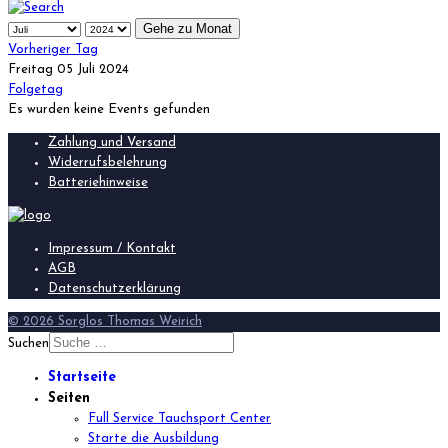
Gehe zu Monat
Vorheriger Tag
Freitag 05 Juli 2024
Folgetag
Es wurden keine Events gefunden
Zahlung und Versand
Widerrufsbelehrung
Batteriehinweise
Impressum / Kontakt
AGB
Datenschutzerklärung
© 2026 Sorglos Thomas Weirich
Suchen
Startseite
Seiten
Full Service Tauchsport Center
Starte die Ausbildung