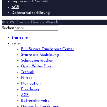
Impressum / Kontakt
AGB
Datenschutzerklärung
© 2026 Sorglos Thomas Weirich
Suchen
Startseite
Seiten
Full Service Tauchsport Center
Starte die Ausbildung
Schnuppertauchen
Open Water Diver
Technik
Nitrox
Navigation
Freediving
AGB
Batteriehinweise
Datenschutzerklärung