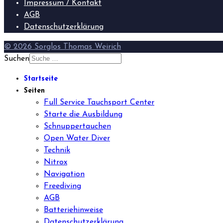
Impressum / Kontakt
AGB
Datenschutzerklärung
© 2026 Sorglos Thomas Weirich
Suchen
Startseite
Seiten
Full Service Tauchsport Center
Starte die Ausbildung
Schnuppertauchen
Open Water Diver
Technik
Nitrox
Navigation
Freediving
AGB
Batteriehinweise
Datenschutzerklärung