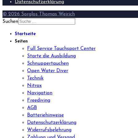
Datenschutzerklärung
© 2026 Sorglos Thomas Weirich
Suchen
Startseite
Seiten
Full Service Tauchsport Center
Starte die Ausbildung
Schnuppertauchen
Open Water Diver
Technik
Nitrox
Navigation
Freediving
AGB
Batteriehinweise
Datenschutzerklärung
Widerrufsbelehrung
Zahlung und Versand