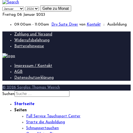
Gehe zu Monat
Freitag 06 Januar 2023
09:00am - 11:00am
Dry Suite Diver
von
Kontakt
:: Ausbildung
Zahlung und Versand
Widerrufsbelehrung
Batteriehinweise
Impressum / Kontakt
AGB
Datenschutzerklärung
© 2026 Sorglos Thomas Weirich
Suchen
Startseite
Seiten
Full Service Tauchsport Center
Starte die Ausbildung
Schnuppertauchen