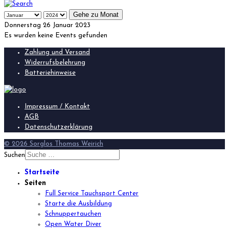
Gehe zu Monat
Donnerstag 26 Januar 2023
Es wurden keine Events gefunden
Zahlung und Versand
Widerrufsbelehrung
Batteriehinweise
Impressum / Kontakt
AGB
Datenschutzerklärung
© 2026 Sorglos Thomas Weirich
Suchen
Startseite
Seiten
Full Service Tauchsport Center
Starte die Ausbildung
Schnuppertauchen
Open Water Diver