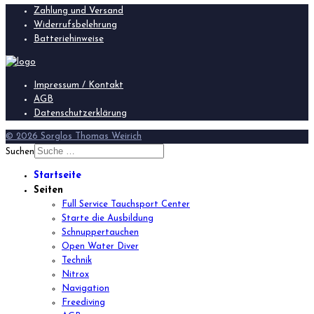
Zahlung und Versand
Widerrufsbelehrung
Batteriehinweise
Impressum / Kontakt
AGB
Datenschutzerklärung
© 2026 Sorglos Thomas Weirich
Suchen
Startseite
Seiten
Full Service Tauchsport Center
Starte die Ausbildung
Schnuppertauchen
Open Water Diver
Technik
Nitrox
Navigation
Freediving