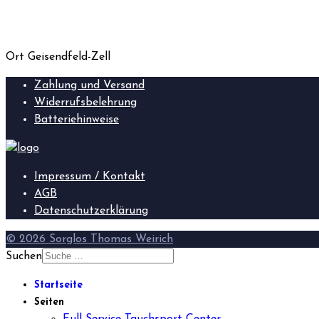
Ort
Geisendfeld-Zell
Zahlung und Versand
Widerrufsbelehrung
Batteriehinweise
Impressum / Kontakt
AGB
Datenschutzerklärung
© 2026 Sorglos Thomas Weirich
Suchen
Startseite
Seiten
Full Service Tauchsport Center