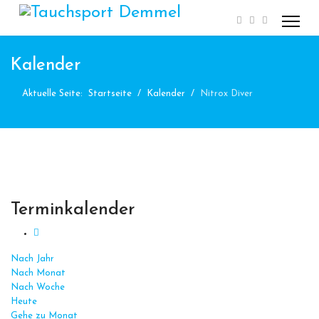
Kalender
Aktuelle Seite:
Startseite
Kalender
Nitrox Diver
Terminkalender
Nach Jahr
Nach Monat
Nach Woche
Heute
Gehe zu Monat