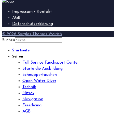
Impressum / Kontakt
AGB
Datenschutzerklärung
© 2026 Sorglos Thomas Weirich
Suchen
Startseite
Seiten
Full Service Tauchsport Center
Starte die Ausbildung
Schnuppertauchen
Open Water Diver
Technik
Nitrox
Navigation
Freediving
AGB