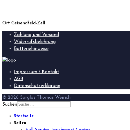
Ort
Geisendfeld-Zell
Zahlung und Versand
Widerrufsbelehrung
Batteriehinweise
Impressum / Kontakt
AGB
Datenschutzerklärung
© 2026 Sorglos Thomas Weirich
Suchen
Startseite
Seiten
Full Service Tauchsport Center