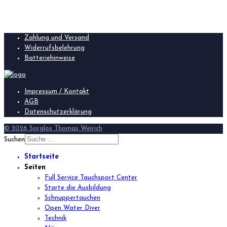
Zahlung und Versand
Widerrufsbelehrung
Batteriehinweise
Impressum / Kontakt
AGB
Datenschutzerklärung
© 2026 Sorglos Thomas Weirich
Suchen
Startseite
Seiten
Full Service Tauchsport Center
Starte die Ausbildung
Schnuppertauchen
Open Water Diver
Technik