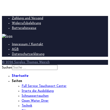
Zahlung und Versand
Widerrufsbelehrung
Batteriehinweise
Impressum / Kontakt
AGB
Datenschutzerklärung
© 2026 Sorglos Thomas Weirich
Suchen
Startseite
Seiten
Full Service Tauchsport Center
Starte die Ausbildung
Schnuppertauchen
Open Water Diver
Technik