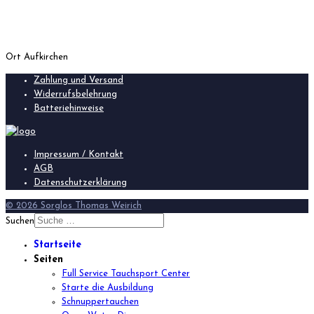
Ort
Aufkirchen
Zahlung und Versand
Widerrufsbelehrung
Batteriehinweise
Impressum / Kontakt
AGB
Datenschutzerklärung
© 2026 Sorglos Thomas Weirich
Suchen
Startseite
Seiten
Full Service Tauchsport Center
Starte die Ausbildung
Schnuppertauchen