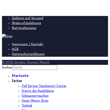
Zahlung und Versand
Widerrufsbelehrung
Batteriehinweise
Impressum / Kontakt
AGB
Datenschutzerklärung
© 2026 Sorglos Thomas Weirich
Suchen
Startseite
Seiten
Full Service Tauchsport Center
Starte die Ausbildung
Schnuppertauchen
Open Water Diver
Technik