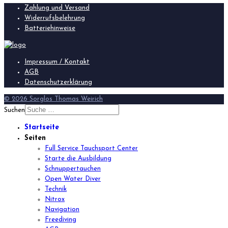
Zahlung und Versand
Widerrufsbelehrung
Batteriehinweise
Impressum / Kontakt
AGB
Datenschutzerklärung
© 2026 Sorglos Thomas Weirich
Suchen
Startseite
Seiten
Full Service Tauchsport Center
Starte die Ausbildung
Schnuppertauchen
Open Water Diver
Technik
Nitrox
Navigation
Freediving