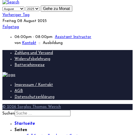
Gehe zu Monat
Vorheriger Tag
Freitag 08 August 2025
Folgetag
06:00pm - 08:00pm
Assistant Instructor
von
Kontakt
:: Ausbildung
Zahlung und Versand
Widerrufsbelehrung
Batteriehinweise
Impressum / Kontakt
AGB
Datenschutzerklärung
© 2026 Sorglos Thomas Weirich
Suchen
Startseite
Seiten